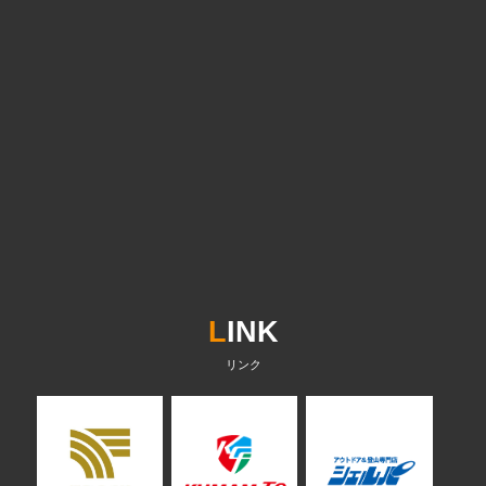
L
INK