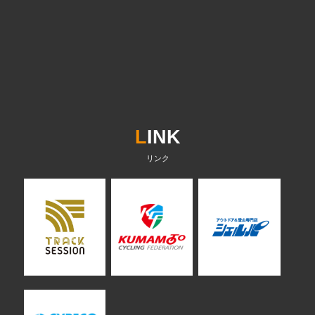
L
INK