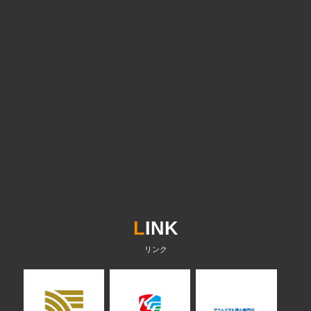
L
INK