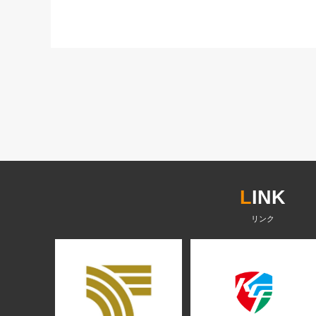
L
INK