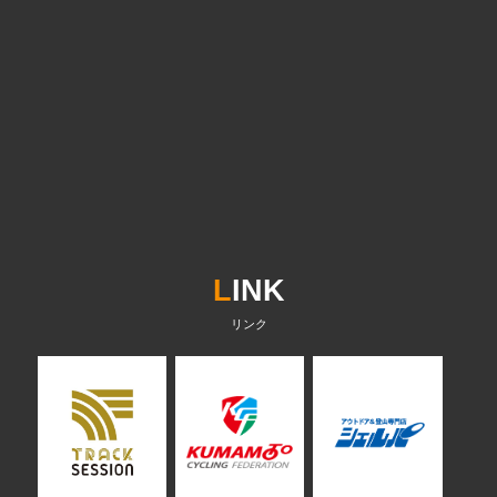
L
INK