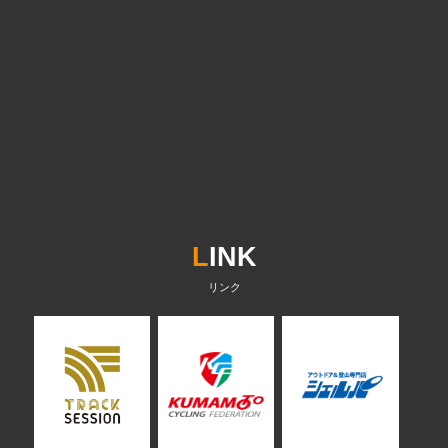
L
INK