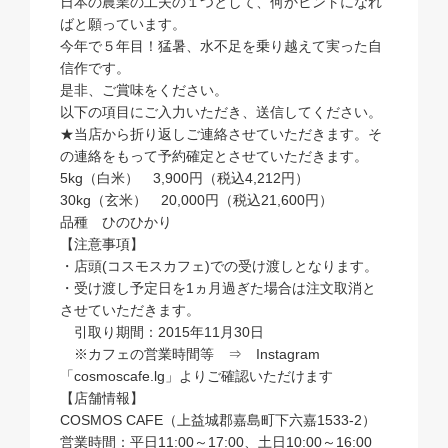
日本の農業の工夫の１つとして、何かヒントになれ
ばと願っています。
今年で５年目！猛暑、水不足を乗り越えて実った自
信作です。
是非、ご賞味をください。
以下の項目にご入力いただき、送信してください。
★当店から折り返しご連絡させていただきます。そ
の連絡をもって予約確定とさせていただきます。
5kg（白米） 3,900円（税込4,212円）
30kg（玄米） 20,000円（税込21,600円）
品種 ひのひかり
【注意事項】
・店頭(コスモスカフェ)での受け渡しとなります。
・受け渡し予定日を1ヵ月過ぎた場合は注文取消と
させていただきます。
引取り期間：2015年11月30日
※カフェの営業時間等 ⇒ Instagram
「cosmoscafe.lg」よりご確認いただけます
【店舗情報】
COSMOS CAFE（上益城郡嘉島町下六嘉1533-2）
営業時間：平日11:00～17:00、土日10:00～16:00