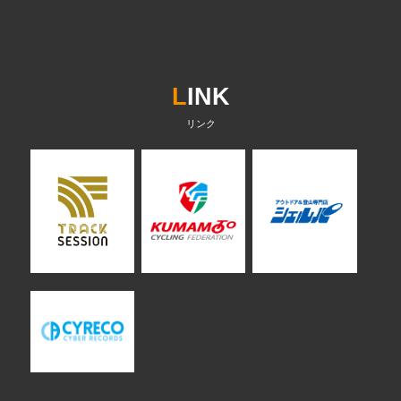
L
INK