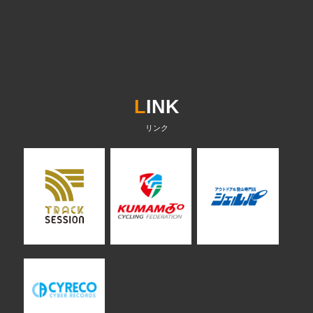
L
INK