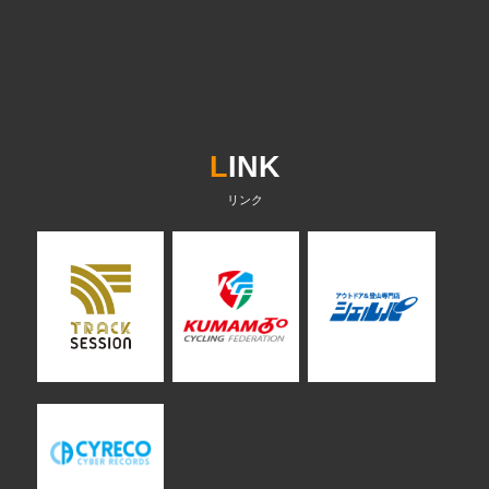
L
INK