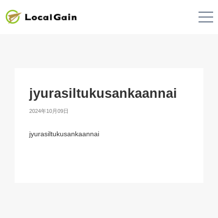
jyurasiltukusankaannai
2024年10月09日
jyurasiltukusankaannai