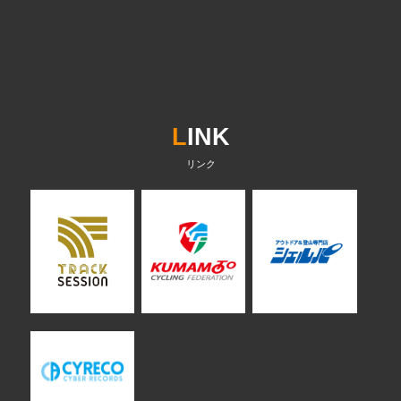
L
INK