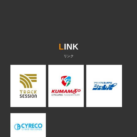
L
INK