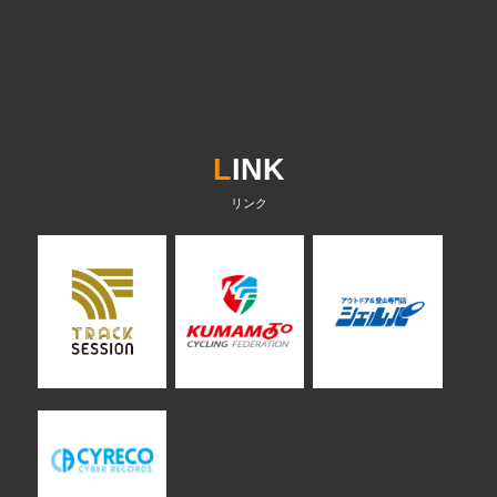
L
INK