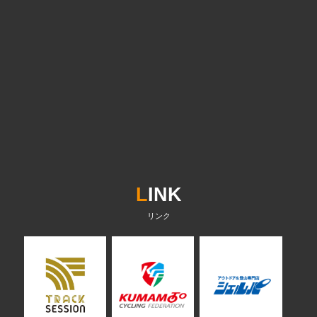
L
INK