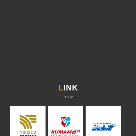
L
INK