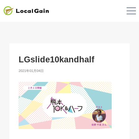
LGslide10kandhalf
2021年01月04日