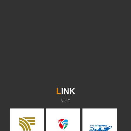
L
INK