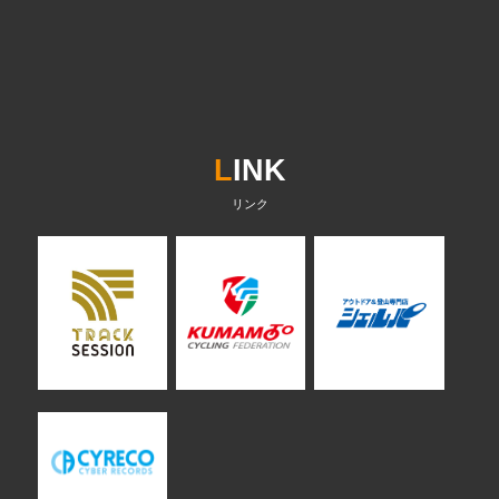
L
INK