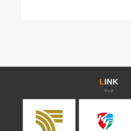
L
INK