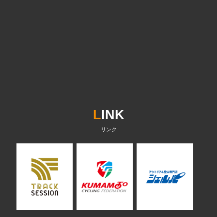
L
INK