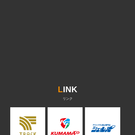
L
INK