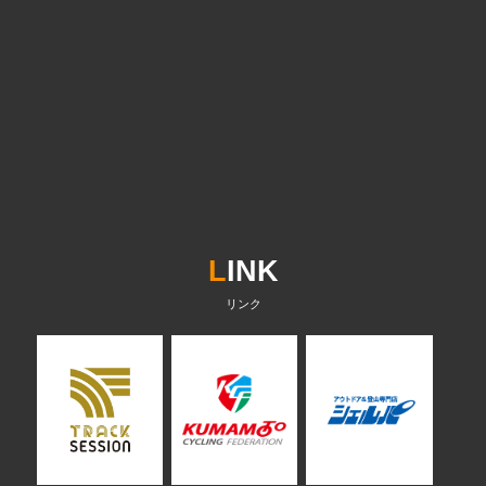
L
INK