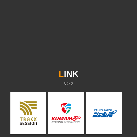
L
INK