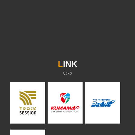
L
INK