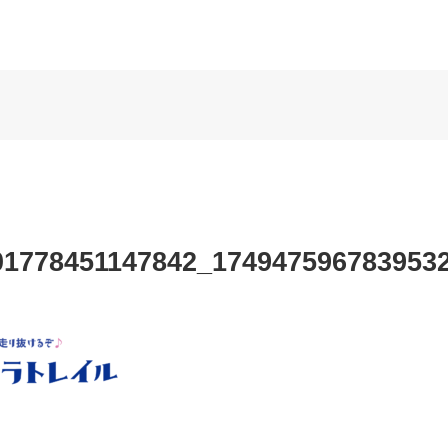
01778451147842_174947596783953