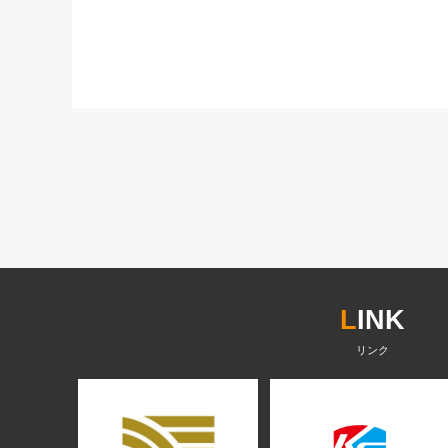
L
INK