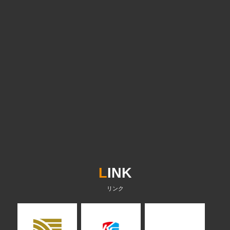
L
INK