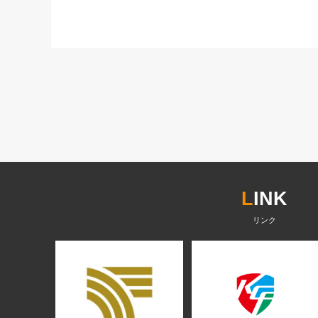
L
INK