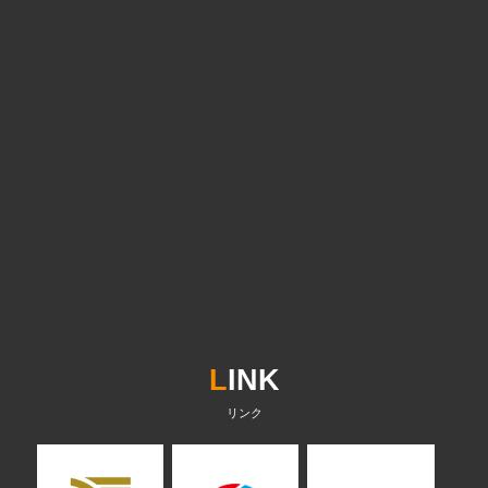
L
INK