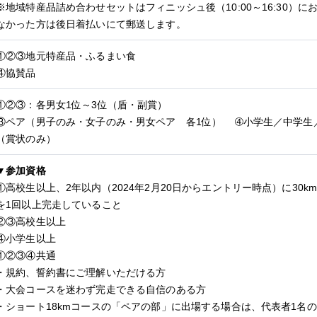
※地域特産品詰め合わせセットはフィニッシュ後（10:00～16:30）
なかった方は後日着払いにて郵送します。
①②③地元特産品・ふるまい食
④協賛品
①②③：各男女1位～3位（盾・副賞）
③ペア（男子のみ・女子のみ・男女ペア 各1位）
➃小学生／中学生
（賞状のみ）
▼参加資格
①高校生以上、2年以内（2024年2月20日からエントリー時点）に30
を1回以上完走していること
②③高校生以上
④小学生以上
①②③④共通
・規約、誓約書にご理解いただける方
・大会コースを迷わず完走できる自信のある方
・ショート18kmコースの「ペアの部」に出場する場合は、代表者1名