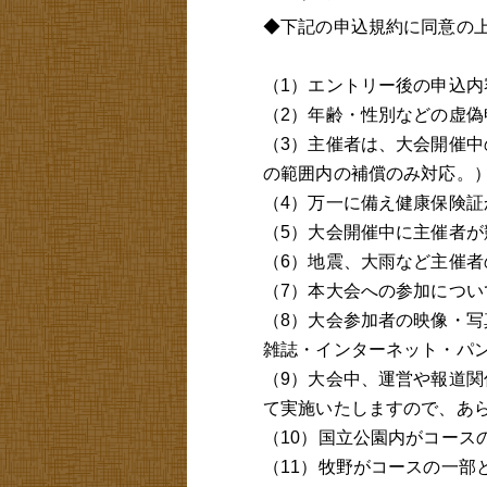
◆下記の申込規約に同意の
（1）エントリー後の申込
（2）年齢・性別などの虚
（3）主催者は、大会開催
の範囲内の補償のみ対応。
（4）万一に備え健康保険
（5）大会開催中に主催者
（6）地震、大雨など主催
（7）本大会への参加につ
（8）大会参加者の映像・写
雑誌・インターネット・パ
（9）大会中、運営や報道
て実施いたしますので、あ
（10）国立公園内がコース
（11）牧野がコースの一部