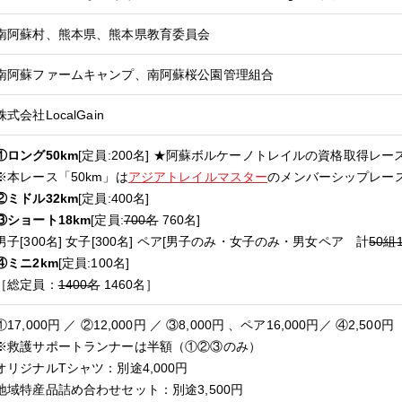
南阿蘇村、熊本県、熊本県教育委員会
南阿蘇ファームキャンプ、南阿蘇桜公園管理組合
株式会社LocalGain
①ロング50km
[定員:200名] ★阿蘇ボルケーノトレイルの資格取得レー
※本レース「50km」は
アジアトレイルマスター
のメンバーシップレー
②ミドル32km
[定員:400名]
③ショート18km
[定員:
700名
760名]
男子[300名] 女子[300名] ペア[男子のみ・女子のみ・男女ペア 計
50組
④ミニ2km
[定員:100名]
［総定員：
1400名
1460名］
①17,000円 ／ ②12,000円 ／ ③8,000円 、ペア16,000円／ ④2,500円
※救護サポートランナーは半額（①②③のみ）
オリジナルTシャツ：別途4,000円
地域特産品詰め合わせセット：別途3,500円