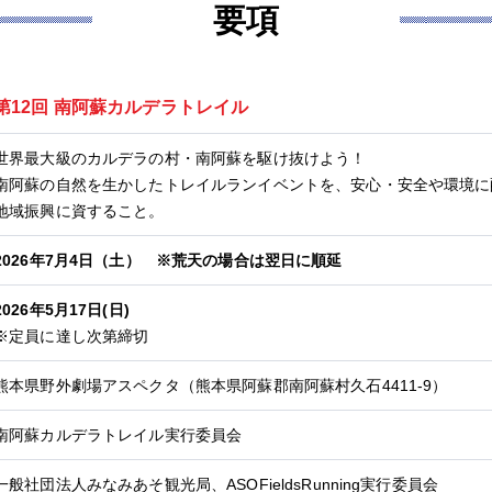
要項
第12回 南阿蘇カルデラトレイル
世界最大級のカルデラの村・南阿蘇を駆け抜けよう！
南阿蘇の自然を生かしたトレイルランイベントを、安心・安全や環境に
地域振興に資すること。
2026年7月4日（土） ※荒天の場合は翌日に順延
2026年5月17日(日)
※定員に達し次第締切
熊本県野外劇場アスペクタ（熊本県阿蘇郡南阿蘇村久石4411-9）
南阿蘇カルデラトレイル実行委員会
一般社団法人みなみあそ観光局、ASOFieldsRunning実行委員会