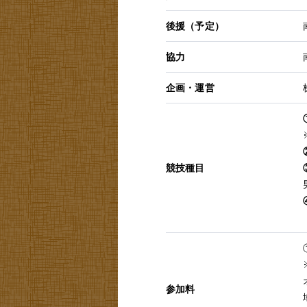
後援（予定）
協力
企画・運営
競技種目
参加料