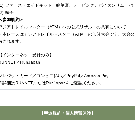
(1) ファーストエイドキット（絆創膏、テーピング、ポイズンリムー
(2) 帽子
＜参加規約＞
アジアトレイルマスター（ATM）への公式リザルトの共有について
・本レースはアジアトレイルマスター（ATM）の加盟大会です。大会公
有されます。
【インターネット受付のみ】
RUNNET／RunJapan
クレジットカード／コンビニ払い／PayPal／Amazon Pay
※詳細はRUNNETまたはRunJapanをご確認ください。
【申込規約・個人情報保護】