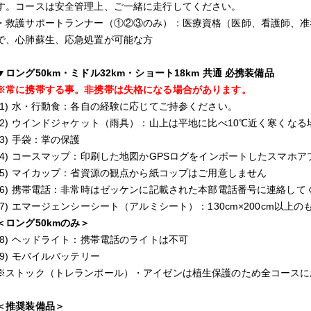
す。コースは安全管理上、ご一緒に走行してください。
・救護サポートランナー（①②③のみ）：医療資格（医師、看護師、准
で、心肺蘇生、応急処置が可能な方
▼ロング50km・ミドル32km・ショート18km 共通 必携装備品
※常に携帯する事。非携帯は失格になる場合があります。
(1) 水・行動食：各自の経験に応じてご持参ください。
(2) ウインドジャケット（雨具）：山上は平地に比べ10℃近く寒くな
(3) 手袋：掌の保護
(4) コースマップ：印刷した地図かGPSログをインポートしたスマホア
(5) マイカップ：省資源の観点から紙コップはご用意しません
(6) 携帯電話：非常時はゼッケンに記載された本部電話番号に連絡して
(7) エマージェンシーシート（アルミシート）：130cm×200cm以上の
＜ロング50kmのみ＞
(8) ヘッドライト：携帯電話のライトは不可
(9) モバイルバッテリー
※ストック（トレランポール）・アイゼンは植生保護のため全コースに
＜推奨装備品＞