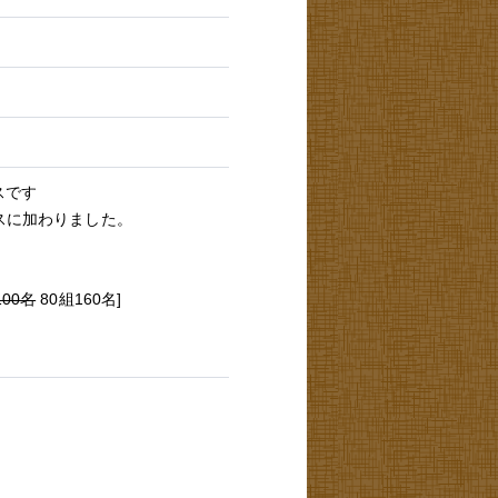
スです
スに加わりました。
100名
80組160名]