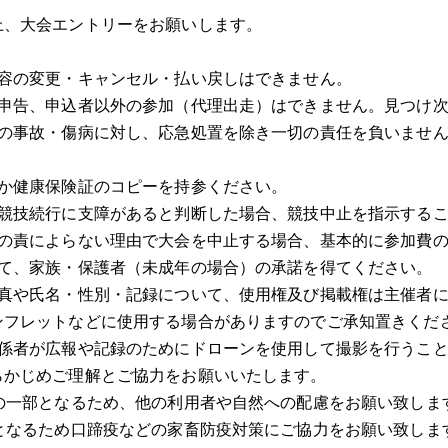
上、大会エントリーをお願いします。
内容の変更・キャンセル・払い戻しはできません。
偽申告、申込者以外の参加（代理出走）はできません。見つけ
中の事故・傷病に対し、応急処置を除き一切の責任を負いませ
）
証か健康保険証のコピーを持参ください。
が競技続行に支障があると判断した場合、競技中止を指示する
者の責によらない理由で大会を中止する場合、基本的に参加費
いて、家族・保護者（未成年の場合）の承諾を得てください。
真や氏名・性別・記録について、使用権及び掲載権は主催者に
ンフレットなどに使用する場合がありますのでご承知置きくだ
関係者が広報や記録のためにドローンを使用して撮影を行うこ
らかじめご理解とご協力をお願いいたします。
の一部となるため、他の利用者や自然への配慮をお願い致しま
となるため口蹄疫などの家畜防疫対策にご協力をお願い致しま