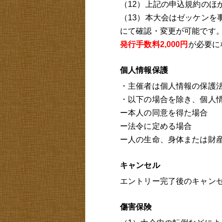
（12）上記の申込規約のほ
（13）本大会はゼッケンを
にて確認・変更が可能です
発行手数料2,000円
が必要に
個人情報保護
・主催者は個人情報の保護
・以下の場合を除き、個人
ー本人の同意を得た場合
ー法令に定める場合
ー人の生命、身体または財
キャンセル
エントリー完了後のキャン
傷害保険