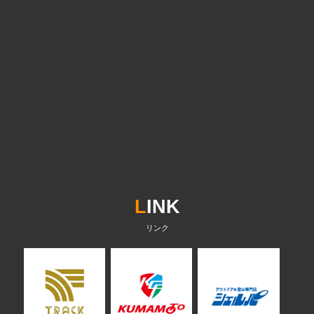
L
INK