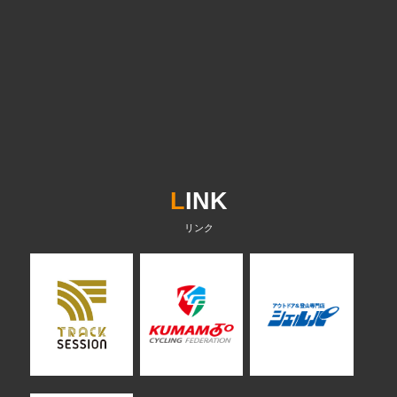
L
INK