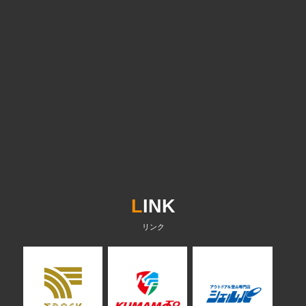
L
INK