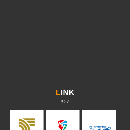
L
INK