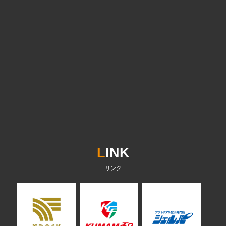
L
INK