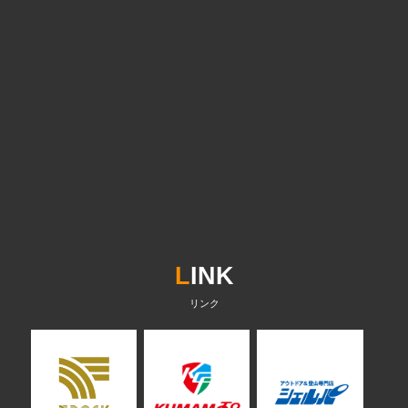
L
INK