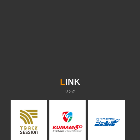
L
INK