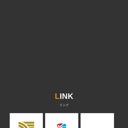
L
INK