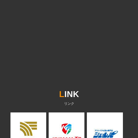
L
INK