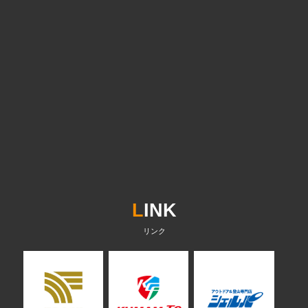
L
INK