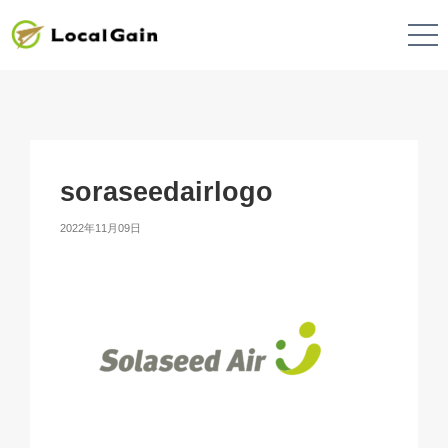
soraseedairlogo
2022年11月09日