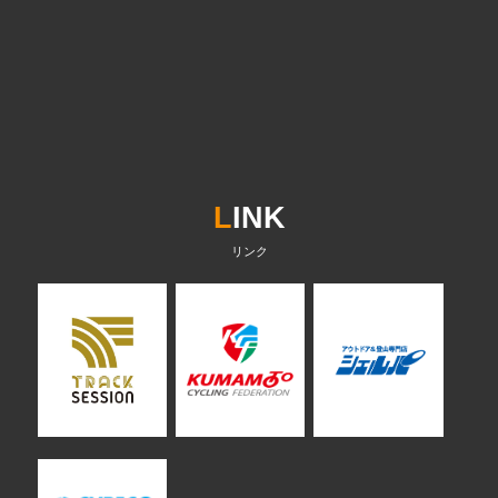
L
INK