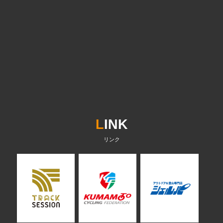
L
INK