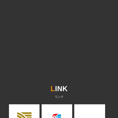
L
INK