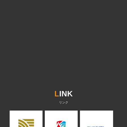
L
INK