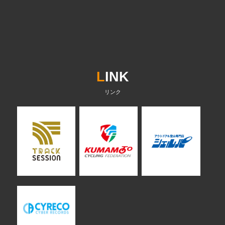
L
INK