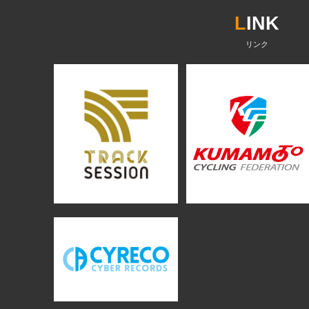
L
INK