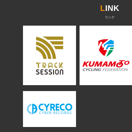
L
INK