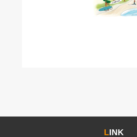
L
INK