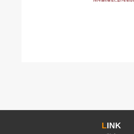
L
INK