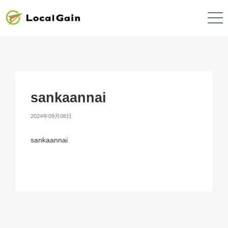
sankaannai
2024年09月08日
sankaannai