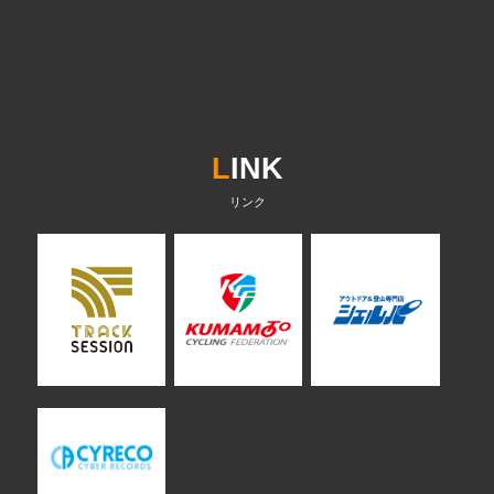
L
INK