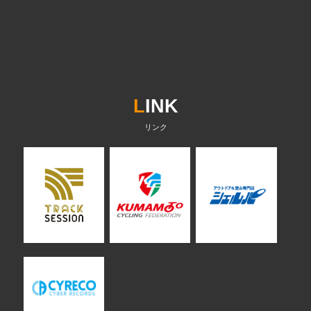
L
INK