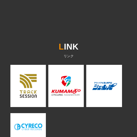
L
INK