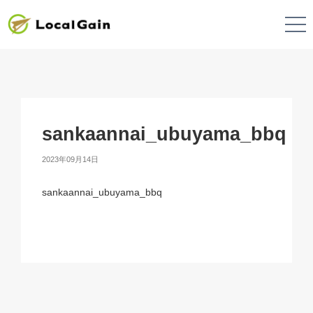
sankaannai_ubuyama_bbq
2023年09月14日
sankaannai_ubuyama_bbq