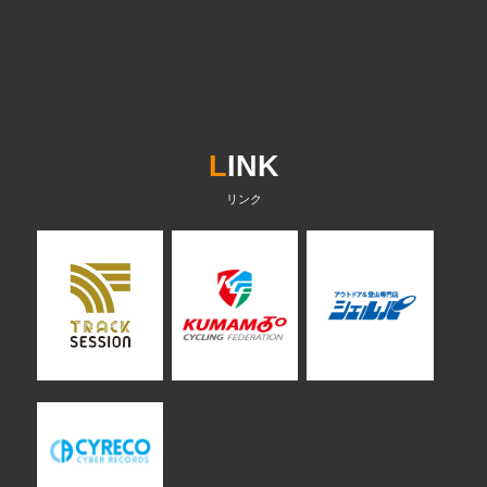
L
INK